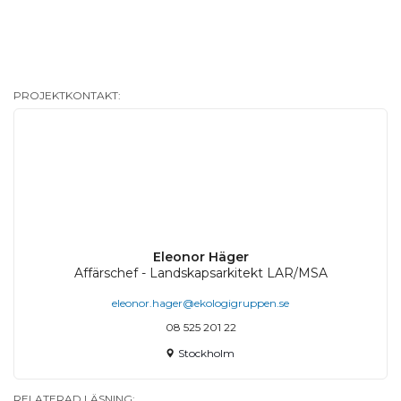
PROJEKTKONTAKT:
Eleonor Häger
Affärschef - Landskapsarkitekt LAR/MSA
eleonor.hager@ekologigruppen.se
08 525 201 22
Stockholm
RELATERAD LÄSNING: