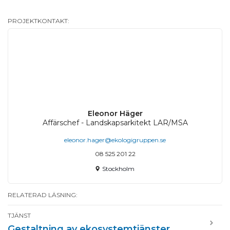
PROJEKTKONTAKT:
Eleonor Häger
Affärschef - Landskapsarkitekt LAR/MSA
eleonor.hager@ekologigruppen.se
08 525 201 22
Stockholm
RELATERAD LÄSNING:
TJÄNST
Gestaltning av ekosystemtjänster