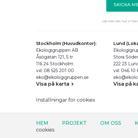
SKICKA 
Läs mer om hur vi hant
Stockholm (Huvudkontor):
Lund (Loka
Ekologigruppen AB
Ekologigr
Åsögatan 121, 5 tr
Stora Söde
116 24 Stockholm
222 23 Lun
vxl: 08 525 201 00
vxl: 046 10
eko@ekologigruppen.se
eko@ekolo
Visa på karta
Visa på k
Inställningar för cookies
HEM
PROJEKT
OM OSS
K
cookies