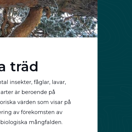
a träd
al insekter, fåglar, lavar,
 arter är beroende på
toriska värden som visar på
ering av förekomsten av
n biologiska mångfalden.