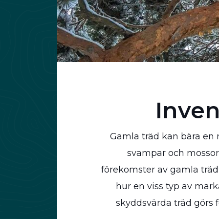
Inven
Gamla träd kan bära en rik
svampar och mossor f
förekomster av gamla träd 
hur en viss typ av mar
skyddsvärda träd görs f