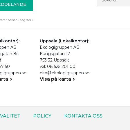
MEDDELANDE
erar personuppgifter ›
lkontor):
Uppsala (Lokalkontor):
uppen AB
Ekologigruppen AB
rgatan 8c
Kungsgatan 12
d
753 32 Uppsala
 67 50
vxl: 08 525 201 00
gigruppen.se
eko@ekologigruppen.se
arta
Visa på karta
VALITET
POLICY
KONTAKTA OSS