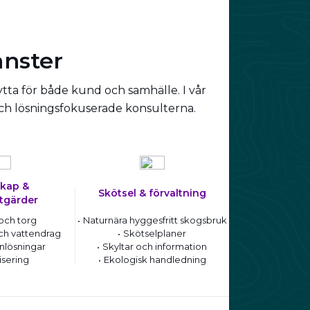
änster
ytta för både kund och samhälle. I vår
och lösningsfokuserade konsulterna.
kap &
Skötsel & förvaltning
tgärder
och torg
Naturnära hyggesfritt skogsbruk
ch vattendrag
Skötselplaner
nlösningar
Skyltar och information
isering
Ekologisk handledning