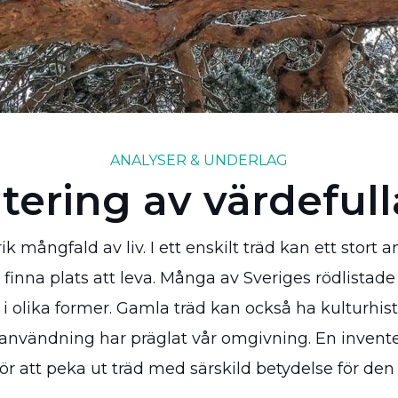
ANALYSER & UNDERLAG
tering av värdefull
 mångfald av liv. I ett enskilt träd kan ett stort ant
inna plats att leva. Många av Sveriges rödlistade
i olika former. Gamla träd kan också ha kulturhis
kanvändning har präglat vår omgivning. En invent
ör att peka ut träd med särskild betydelse för de