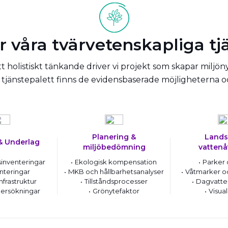
r våra tvärvetenskapliga tj
 holistiskt tänkande driver vi projekt som skapar miljön
tjänstepalett finns de evidensbaserade möjligheterna 
Planering &
Lands
& Underlag
miljöbedömning
vattenå
inventeringar
Ekologisk kompensation
Parker 
nteringar
MKB och hållbarhetsanalyser
Våtmarker o
nfrastruktur
Tillståndsprocesser
Dagvatte
ersökningar
Grönytefaktor
Visual