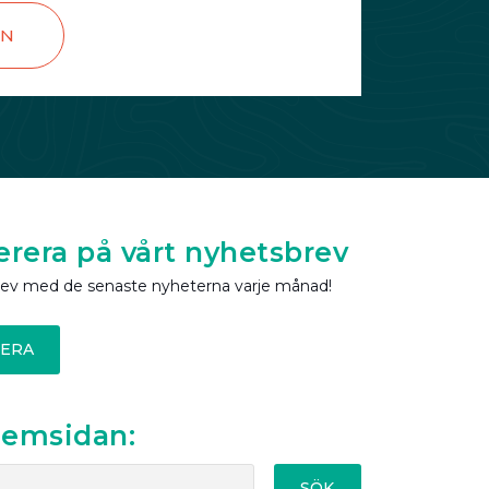
EN
rera på vårt nyhetsbrev
rev med de senaste nyheterna varje månad!
ERA
hemsidan:
SÖK