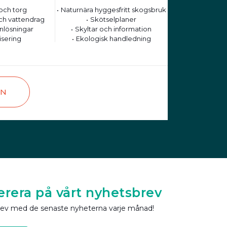
och torg
Naturnära hyggesfritt skogsbruk
ch vattendrag
Skötselplaner
nlösningar
Skyltar och information
isering
Ekologisk handledning
EN
rera på vårt nyhetsbrev
rev med de senaste nyheterna varje månad!