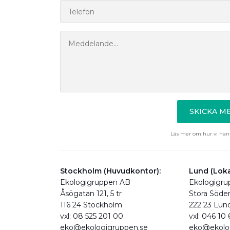
SKICKA 
Läs mer om hur vi hant
Stockholm (Huvudkontor):
Lund (Loka
Ekologigruppen AB
Ekologigr
Åsögatan 121, 5 tr
Stora Söde
116 24 Stockholm
222 23 Lun
vxl: 08 525 201 00
vxl: 046 10
eko@ekologigruppen.se
eko@ekolo