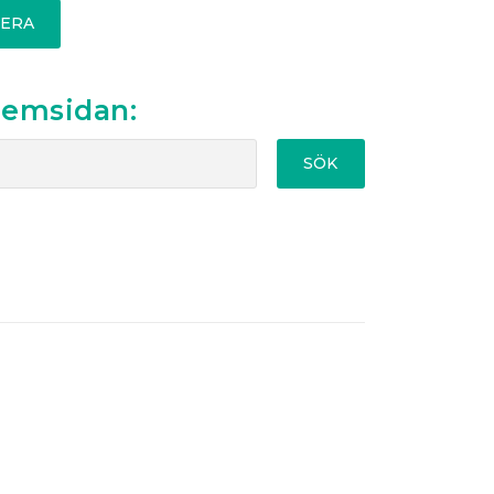
ERA
hemsidan:
SÖK