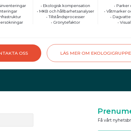
inventeringar
Ekologisk kompensation
Parker 
nteringar
MKB och hållbarhetsanalyser
Våtmarker o
nfrastruktur
Tillståndsprocesser
Dagvatte
ersökningar
Grönytefaktor
Visual
NTAKTA OSS
LÄS MER OM EKOLOGIGRUPP
Prenume
Få vårt nyhetsb