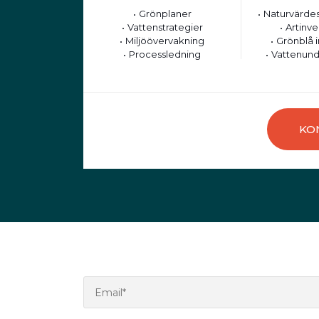
Grönplaner
Naturvärdes
Vattenstrategier
Artinve
Miljöövervakning
Grönblå i
Processledning
Vattenund
KO