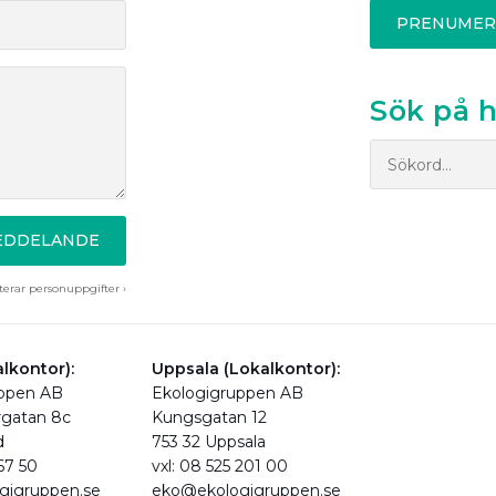
PRENUMER
Sök på 
MEDDELANDE
erar personuppgifter ›
lkontor):
Uppsala (Lokalkontor):
uppen AB
Ekologigruppen AB
rgatan 8c
Kungsgatan 12
d
753 32 Uppsala
 67 50
vxl: 08 525 201 00
gigruppen.se
eko@ekologigruppen.se