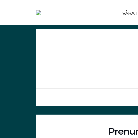
VÅRA 
Prenum