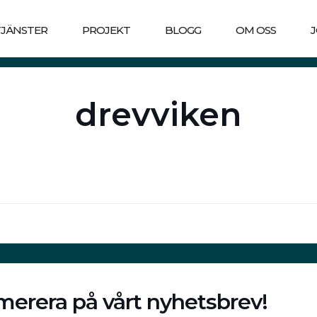
TJÄNSTER
PROJEKT
BLOGG
OM OSS
drevviken
erera på vårt nyhetsbrev!