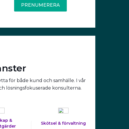
PRENUMERERA
änster
ytta för både kund och samhälle. I vår
och lösningsfokuserade konsulterna.
kap &
Skötsel & förvaltning
tgärder