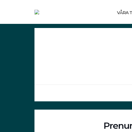
VÅRA 
Prenum