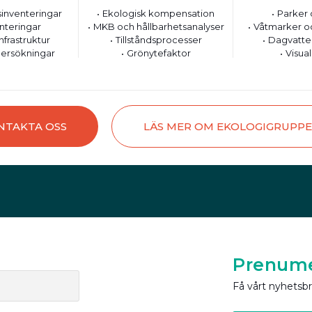
inventeringar
Ekologisk kompensation
Parker 
nteringar
MKB och hållbarhetsanalyser
Våtmarker o
nfrastruktur
Tillståndsprocesser
Dagvatte
ersökningar
Grönytefaktor
Visual
NTAKTA OSS
LÄS MER OM EKOLOGIGRUPP
Prenume
Få vårt nyhetsb