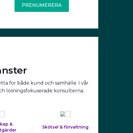
PRENUMERERA
änster
ytta för både kund och samhälle. I vår
och lösningsfokuserade konsulterna.
kap &
Skötsel & förvaltning
tgärder