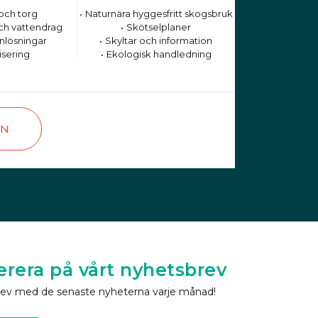
och torg
Naturnära hyggesfritt skogsbruk
ch vattendrag
Skötselplaner
nlösningar
Skyltar och information
isering
Ekologisk handledning
EN
rera på vårt nyhetsbrev
rev med de senaste nyheterna varje månad!