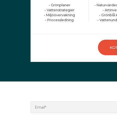
Grönplaner
Naturvärdes
Vattenstrategier
Artinve
Miljöövervakning
Grönblå i
Processledning
Vattenund
KO