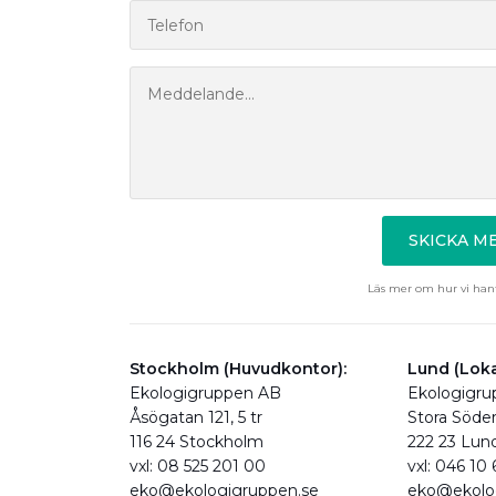
SKICKA 
Läs mer om hur vi hant
Stockholm (Huvudkontor):
Lund (Loka
Ekologigruppen AB
Ekologigr
Åsögatan 121, 5 tr
Stora Söde
116 24 Stockholm
222 23 Lun
vxl: 08 525 201 00
vxl: 046 10
eko@ekologigruppen.se
eko@ekolo