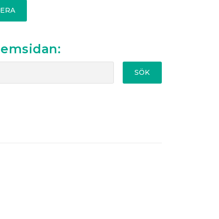
ERA
hemsidan:
SÖK