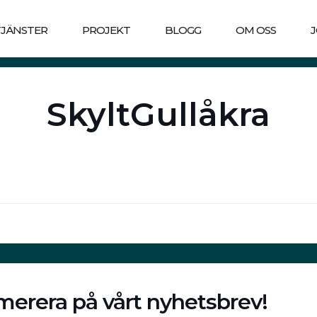
TJÄNSTER
PROJEKT
BLOGG
OM OSS
SkyltGullåkra
erera på vårt nyhetsbrev!