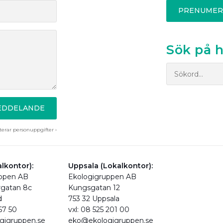
PRENUMER
Sök på 
MEDDELANDE
erar personuppgifter ›
lkontor):
Uppsala (Lokalkontor):
uppen AB
Ekologigruppen AB
rgatan 8c
Kungsgatan 12
d
753 32 Uppsala
 67 50
vxl: 08 525 201 00
gigruppen.se
eko@ekologigruppen.se