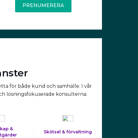
PRENUMERERA
änster
ytta för både kund och samhälle. I vår
och lösningsfokuserade konsulterna.
kap &
Skötsel & förvaltning
tgärder