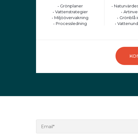
Grönplaner
Naturvärdes
Vattenstrategier
Artinve
Miljöövervakning
Grönblå i
Processledning
Vattenund
KO