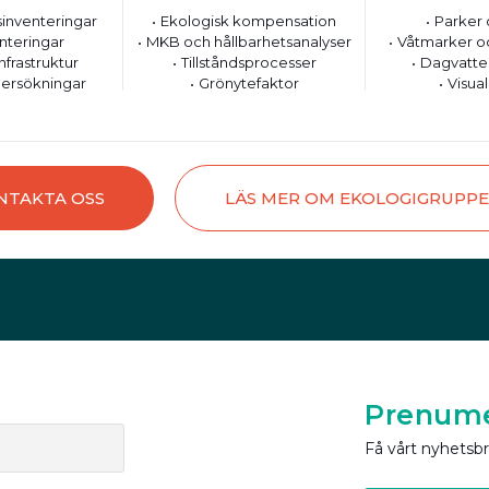
inventeringar
Ekologisk kompensation
Parker 
nteringar
MKB och hållbarhetsanalyser
Våtmarker o
nfrastruktur
Tillståndsprocesser
Dagvatte
ersökningar
Grönytefaktor
Visual
NTAKTA OSS
LÄS MER OM EKOLOGIGRUPP
Prenume
Få vårt nyhetsb