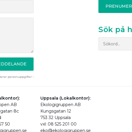
PRENUMER
Sök på 
MEDDELANDE
erar personuppgifter ›
lkontor):
Uppsala (Lokalkontor):
uppen AB
Ekologigruppen AB
rgatan 8c
Kungsgatan 12
d
753 32 Uppsala
 67 50
vxl: 08 525 201 00
gigruppen.se
eko@ekologigruppen.se