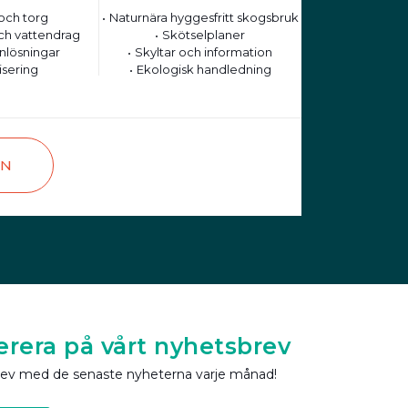
och torg
Naturnära hyggesfritt skogsbruk
ch vattendrag
Skötselplaner
nlösningar
Skyltar och information
isering
Ekologisk handledning
EN
rera på vårt nyhetsbrev
rev med de senaste nyheterna varje månad!