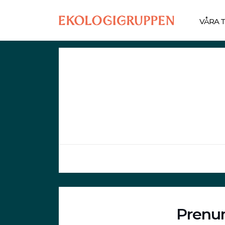
VÅRA 
Prenum