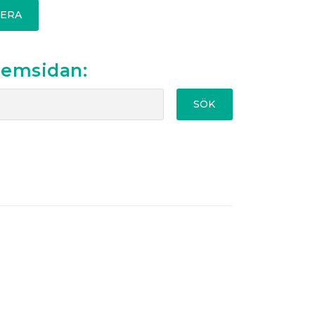
ERA
hemsidan:
SÖK