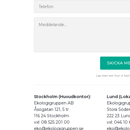
SKICKA 
Läs mer om hur vi hant
Stockholm (Huvudkontor):
Lund (Loka
Ekologigruppen AB
Ekologigr
Åsögatan 121, 5 tr
Stora Söde
116 24 Stockholm
222 23 Lun
vxl: 08 525 201 00
vxl: 046 10
eko@ekologigruppen.se
eko@ekolo