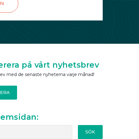
EN
rera på vårt nyhetsbrev
rev med de senaste nyheterna varje månad!
ERA
hemsidan:
SÖK