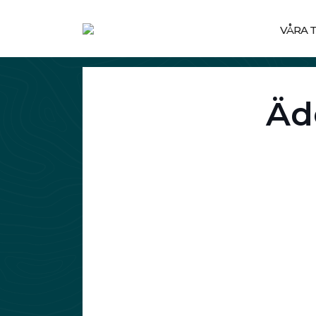
VÅRA 
Ä