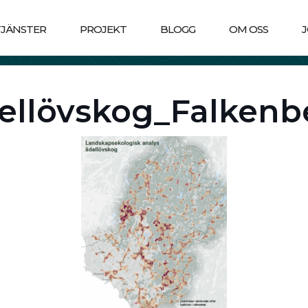
TJÄNSTER
PROJEKT
BLOGG
OM OSS
dellövskog_Falkenb