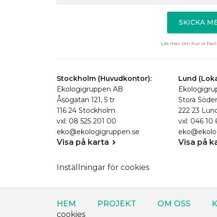
SKICKA 
Läs mer om hur vi hant
Stockholm (Huvudkontor):
Lund (Loka
Ekologigruppen AB
Ekologigr
Åsögatan 121, 5 tr
Stora Söde
116 24 Stockholm
222 23 Lun
vxl: 08 525 201 00
vxl: 046 10
eko@ekologigruppen.se
eko@ekolo
Visa på karta
Visa på k
Inställningar för cookies
HEM
PROJEKT
OM OSS
K
cookies