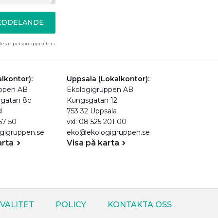
MEDDELANDE
erar personuppgifter ›
lkontor):
Uppsala (Lokalkontor):
uppen AB
Ekologigruppen AB
rgatan 8c
Kungsgatan 12
d
753 32 Uppsala
 67 50
vxl: 08 525 201 00
gigruppen.se
eko@ekologigruppen.se
arta
Visa på karta
VALITET
POLICY
KONTAKTA OSS