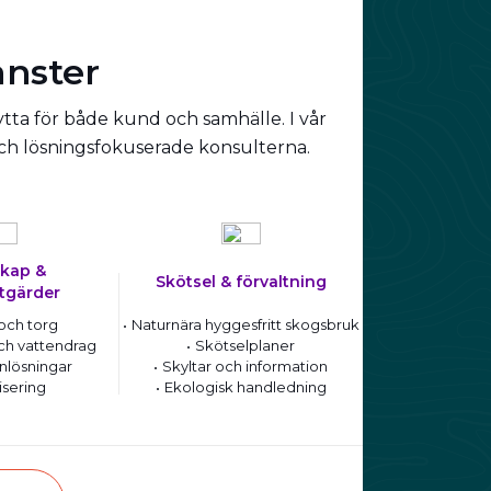
änster
ytta för både kund och samhälle. I vår
och lösningsfokuserade konsulterna.
kap &
Skötsel & förvaltning
tgärder
och torg
Naturnära hyggesfritt skogsbruk
ch vattendrag
Skötselplaner
nlösningar
Skyltar och information
isering
Ekologisk handledning