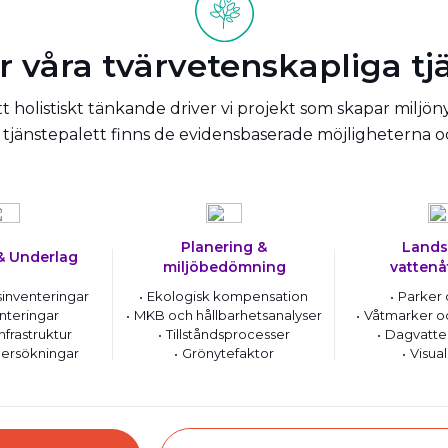
r våra tvärvetenskapliga tj
 holistiskt tänkande driver vi projekt som skapar miljön
tjänstepalett finns de evidensbaserade möjligheterna 
Planering &
Lands
& Underlag
miljöbedömning
vattenå
inventeringar
Ekologisk kompensation
Parker 
nteringar
MKB och hållbarhetsanalyser
Våtmarker o
nfrastruktur
Tillståndsprocesser
Dagvatte
ersökningar
Grönytefaktor
Visual