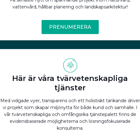
Få senaste nytt om spännande projekt inom naturvård,
vattenvård, hållbar planering och landskapsarkitektur!
PRENUMERERA
Här är våra tvärvetenskapliga
tjänster
Med vidgade vyer, transparens och ett holistiskt tänkande driver
vi projekt som skapar miljönytta för både kund och samhälle. I
vår tvärvetenskapliga och omfångsrika tjänstepalett finns de
evidensbaserade möjligheterna och lösningsfokuserade
konsulterna.