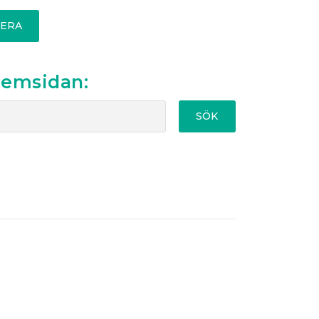
ERA
hemsidan:
SÖK