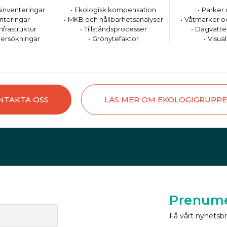
inventeringar
Ekologisk kompensation
Parker 
nteringar
MKB och hållbarhetsanalyser
Våtmarker o
nfrastruktur
Tillståndsprocesser
Dagvatte
ersökningar
Grönytefaktor
Visual
NTAKTA OSS
LÄS MER OM EKOLOGIGRUPP
Prenume
Få vårt nyhetsb