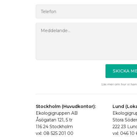
SKICKA 
Läs mer om hur vi hant
Stockholm (Huvudkontor):
Lund (Loka
Ekologigruppen AB
Ekologigr
Åsögatan 121, 5 tr
Stora Söde
116 24 Stockholm
222 23 Lun
vxl: 08 525 201 00
vxl: 046 10