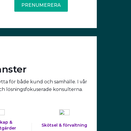
PRENUMERERA
änster
ytta för både kund och samhälle. I vår
och lösningsfokuserade konsulterna.
kap &
Skötsel & förvaltning
tgärder