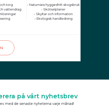
och torg
Naturnära hyggesfritt skogsbruk
ch vattendrag
Skötselplaner
nlösningar
Skyltar och information
isering
Ekologisk handledning
EN
rera på vårt nyhetsbrev
rev med de senaste nyheterna varje månad!