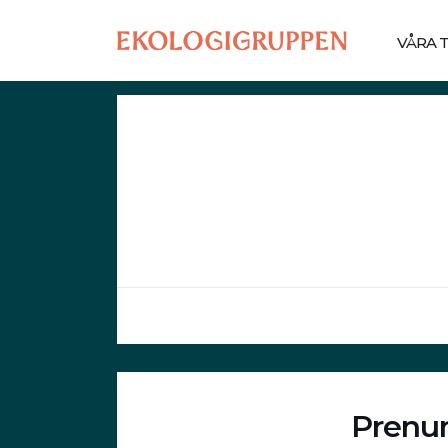
VÅRA 
Prenum