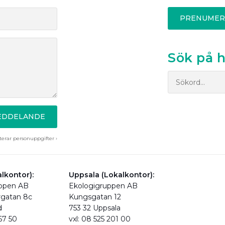
PRENUMER
Sök på 
MEDDELANDE
erar personuppgifter ›
lkontor):
Uppsala (Lokalkontor):
uppen AB
Ekologigruppen AB
rgatan 8c
Kungsgatan 12
d
753 32 Uppsala
 67 50
vxl: 08 525 201 00