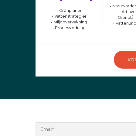
Naturvärdes
Grönplaner
Artinve
Vattenstrategier
Grönblå i
Miljöövervakning
Vattenund
Processledning
KO