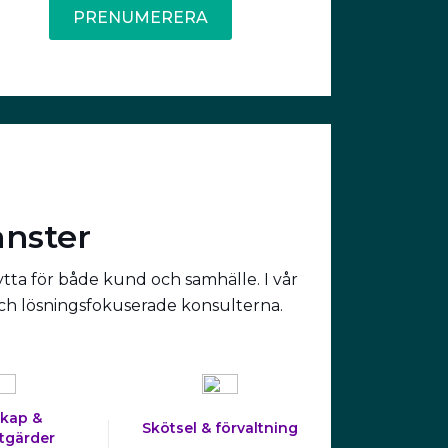
PRENUMERERA
änster
ytta för både kund och samhälle. I vår
och lösningsfokuserade konsulterna.
kap &
Skötsel & förvaltning
tgärder