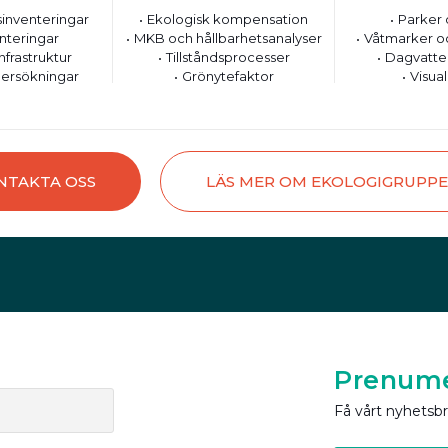
inventeringar
Ekologisk kompensation
Parker 
nteringar
MKB och hållbarhetsanalyser
Våtmarker o
nfrastruktur
Tillståndsprocesser
Dagvatte
ersökningar
Grönytefaktor
Visual
NTAKTA OSS
LÄS MER OM EKOLOGIGRUPP
Prenume
Få vårt nyhetsb