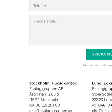
SKICKA 
Läs mer om hur vi hant
Stockholm (Huvudkontor):
Lund (Loka
Ekologigruppen AB
Ekologigr
Åsögatan 121, 5 tr
Stora Söde
116 24 Stockholm
222 23 Lun
vxl: 08 525 201 00
vxl: 046 10
eko@ekologigruppen.se
eko@ekolo