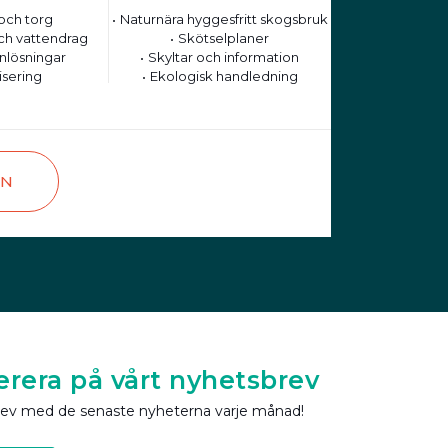
och torg
Naturnära hyggesfritt skogsbruk
ch vattendrag
Skötselplaner
nlösningar
Skyltar och information
isering
Ekologisk handledning
EN
rera på vårt nyhetsbrev
rev med de senaste nyheterna varje månad!