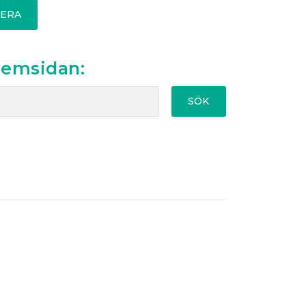
ERA
hemsidan:
SÖK