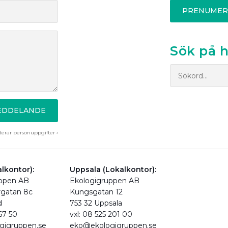
PRENUMER
Sök på 
MEDDELANDE
erar personuppgifter ›
lkontor):
Uppsala (Lokalkontor):
uppen AB
Ekologigruppen AB
rgatan 8c
Kungsgatan 12
d
753 32 Uppsala
 67 50
vxl: 08 525 201 00
gigruppen.se
eko@ekologigruppen.se