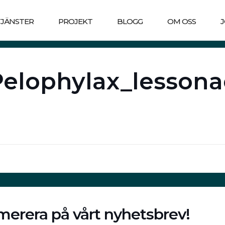
TJÄNSTER
PROJEKT
BLOGG
OM OSS
Pelophylax_lessona
erera på vårt nyhetsbrev!