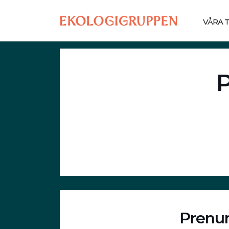
VÅRA 
Prenum