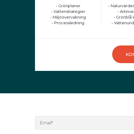
Grönplaner
Naturvärdes
Vattenstrategier
Artinve
Miljöövervakning
Grönblå i
Processledning
Vattenund
KO