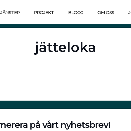
TJÄNSTER
PROJEKT
BLOGG
OM OSS
jätteloka
erera på vårt nyhetsbrev!