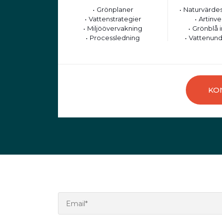
Grönplaner
Naturvärdes
Vattenstrategier
Artinve
Miljöövervakning
Grönblå i
Processledning
Vattenund
KO