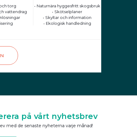
och torg
Naturnära hyggesfritt skogsbruk
ch vattendrag
Skötselplaner
nlösningar
Skyltar och information
isering
Ekologisk handledning
EN
rera på vårt nyhetsbrev
rev med de senaste nyheterna varje månad!