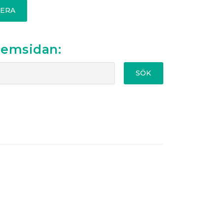
ERA
hemsidan:
SÖK