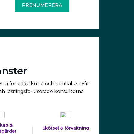
PRENUMERERA
änster
ytta för både kund och samhälle. I vår
och lösningsfokuserade konsulterna.
kap &
Skötsel & förvaltning
tgärder