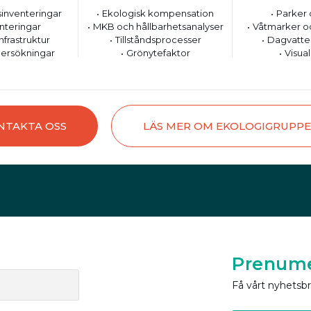
inventeringar
Ekologisk kompensation
Parker 
nteringar
MKB och hållbarhetsanalyser
Våtmarker o
nfrastruktur
Tillståndsprocesser
Dagvatte
ersökningar
Grönytefaktor
Visual
NTAKTA OSS
LÄS MER OM EKOLOGIGRUPP
Prenume
Få vårt nyhetsb