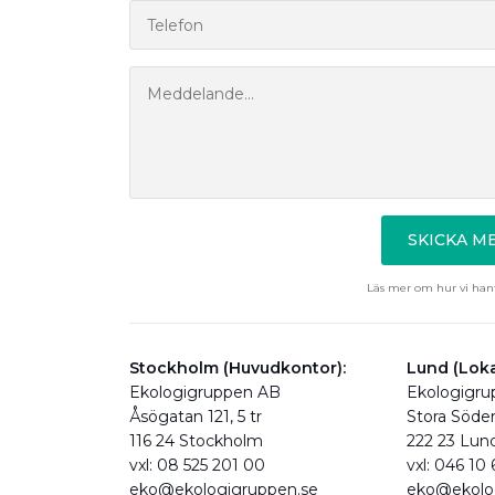
SKICKA 
Läs mer om hur vi hant
Stockholm (Huvudkontor):
Lund (Loka
Ekologigruppen AB
Ekologigr
Åsögatan 121, 5 tr
Stora Söde
116 24 Stockholm
222 23 Lun
vxl: 08 525 201 00
vxl: 046 10
eko@ekologigruppen.se
eko@ekolo