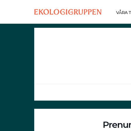
VÅRA 
Prenum