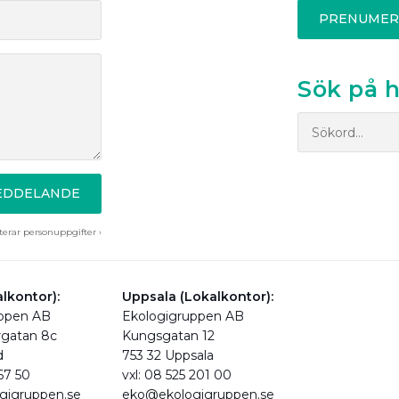
PRENUMER
Sök på 
MEDDELANDE
erar personuppgifter ›
lkontor):
Uppsala (Lokalkontor):
uppen AB
Ekologigruppen AB
rgatan 8c
Kungsgatan 12
d
753 32 Uppsala
 67 50
vxl: 08 525 201 00
gigruppen.se
eko@ekologigruppen.se