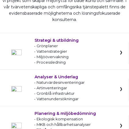
vi projekt som skapar miljönytta för både kund och samhälle. I
vår tvärvetenskapliga och omfångsrika tjänstepalett finns de
evidensbaserade möjligheterna och lösningsfokuserade
konsulterna.
Strategi & utbildning
Grönplaner
Vattenstrategier
Miljöövervakning
Processledning
Analyser & Underlag
Naturvärdesinventeringar
Artinventeringar
Grönblå infrastruktur
Vattenundersökningar
Planering & miljöbedömning
Ekologisk kompensation
MKB och hållbarhetsanalyser