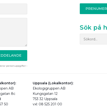
PRENUMER
Sök på 
MEDDELANDE
erar personuppgifter ›
lkontor):
Uppsala (Lokalkontor):
uppen AB
Ekologigruppen AB
rgatan 8c
Kungsgatan 12
d
753 32 Uppsala
 67 50
vxl: 08 525 201 00