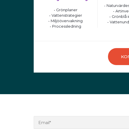
Naturvärdes
Grönplaner
Artinve
Vattenstrategier
Grönblå i
Miljöövervakning
Vattenund
Processledning
KO