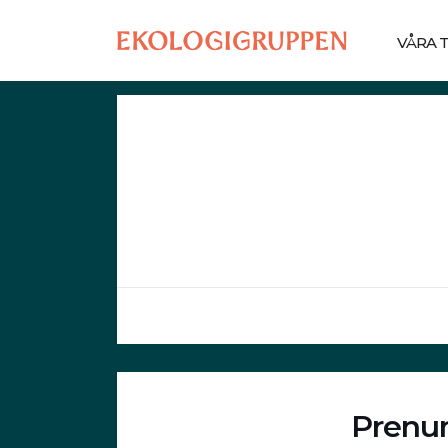
VÅRA 
Prenum