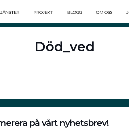
TJÄNSTER
PROJEKT
BLOGG
OM OSS
Död_ved
erera på vårt nyhetsbrev!