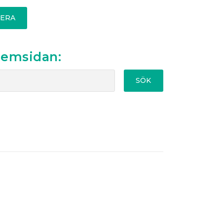
ERA
hemsidan:
SÖK