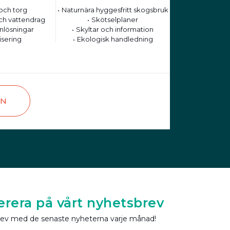
och torg
Naturnära hyggesfritt skogsbruk
ch vattendrag
Skötselplaner
nlösningar
Skyltar och information
isering
Ekologisk handledning
EN
rera på vårt nyhetsbrev
rev med de senaste nyheterna varje månad!