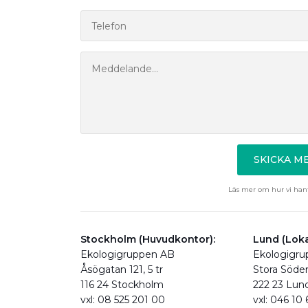
SKICKA 
Läs mer om hur vi hant
Stockholm (Huvudkontor):
Lund (Loka
Ekologigruppen AB
Ekologigr
Åsögatan 121, 5 tr
Stora Söde
116 24 Stockholm
222 23 Lun
vxl: 08 525 201 00
vxl: 046 10