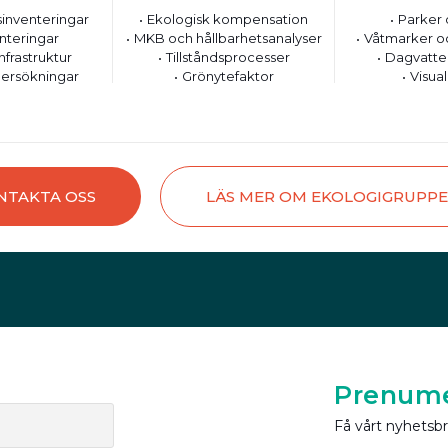
inventeringar
Ekologisk kompensation
Parker 
nteringar
MKB och hållbarhetsanalyser
Våtmarker o
nfrastruktur
Tillståndsprocesser
Dagvatte
ersökningar
Grönytefaktor
Visual
NTAKTA OSS
LÄS MER OM EKOLOGIGRUPP
Prenume
Få vårt nyhetsb