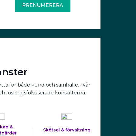
PRENUMERERA
änster
ytta för både kund och samhälle. I vår
och lösningsfokuserade konsulterna.
kap &
Skötsel & förvaltning
tgärder