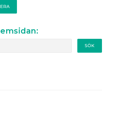
ERA
hemsidan:
SÖK