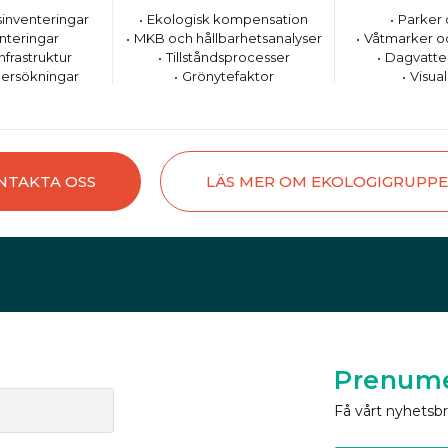
inventeringar
Ekologisk kompensation
Parker 
nteringar
MKB och hållbarhetsanalyser
Våtmarker o
nfrastruktur
Tillståndsprocesser
Dagvatte
ersökningar
Grönytefaktor
Visual
NTAKTA OSS
LÄS MER OM EKOLOGIGRUPP
Prenume
Få vårt nyhetsb