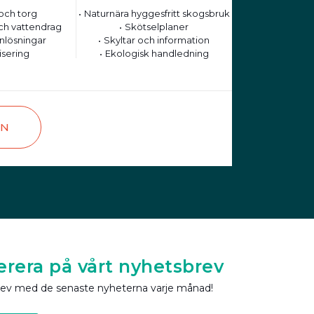
och torg
Naturnära hyggesfritt skogsbruk
ch vattendrag
Skötselplaner
nlösningar
Skyltar och information
isering
Ekologisk handledning
EN
rera på vårt nyhetsbrev
rev med de senaste nyheterna varje månad!