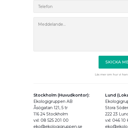
SKICKA 
Läs mer om hur vi hant
Stockholm (Huvudkontor):
Lund (Loka
Ekologigruppen AB
Ekologigr
Åsögatan 121, 5 tr
Stora Söde
116 24 Stockholm
222 23 Lun
vxl: 08 525 201 00
vxl: 046 10
eko@ekologigruppen.se
eko@ekolo