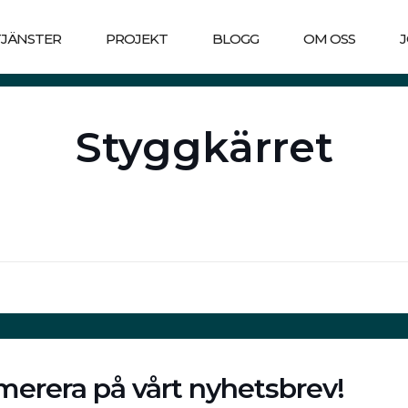
TJÄNSTER
PROJEKT
BLOGG
OM OSS
Styggkärret
erera på vårt nyhetsbrev!