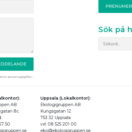
PRENUMER
Sök på 
MEDDELANDE
erar personuppgifter ›
lkontor):
Uppsala (Lokalkontor):
uppen AB
Ekologigruppen AB
rgatan 8c
Kungsgatan 12
d
753 32 Uppsala
 67 50
vxl: 08 525 201 00
gigruppen.se
eko@ekologigruppen.se