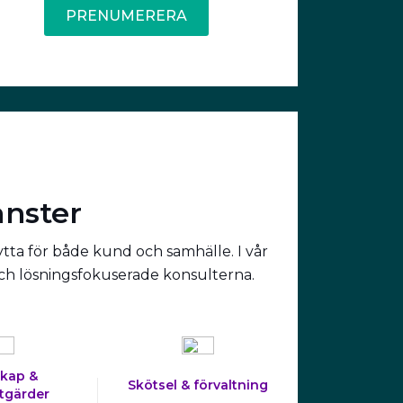
PRENUMERERA
änster
ytta för både kund och samhälle. I vår
och lösningsfokuserade konsulterna.
kap &
Skötsel & förvaltning
tgärder