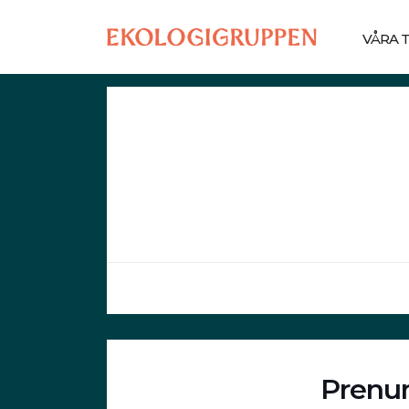
VÅRA 
Prenum