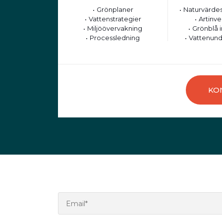
Grönplaner
Naturvärdes
Vattenstrategier
Artinve
Miljöövervakning
Grönblå i
Processledning
Vattenund
KO