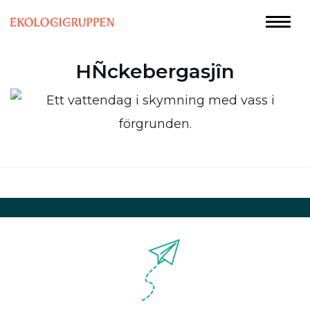
HÑckebergasjîn