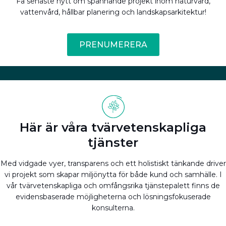
Få senaste nytt om spännande projekt inom naturvård,
vattenvård, hållbar planering och landskapsarkitektur!
PRENUMERERA
Här är våra tvärvetenskapliga
tjänster
Med vidgade vyer, transparens och ett holistiskt tänkande driver
vi projekt som skapar miljönytta för både kund och samhälle. I
vår tvärvetenskapliga och omfångsrika tjänstepalett finns de
evidensbaserade möjligheterna och lösningsfokuserade
konsulterna.