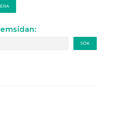
ERA
hemsidan:
SÖK