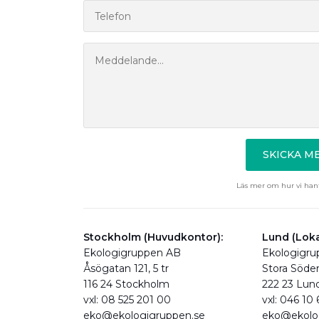
SKICKA 
Läs mer om hur vi hant
Stockholm (Huvudkontor):
Lund (Loka
Ekologigruppen AB
Ekologigr
Åsögatan 121, 5 tr
Stora Söde
116 24 Stockholm
222 23 Lun
vxl: 08 525 201 00
vxl: 046 10
eko@ekologigruppen.se
eko@ekolo