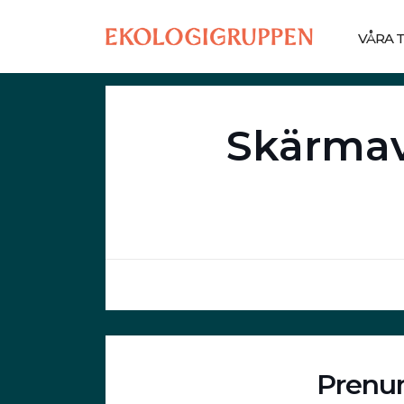
VÅRA 
Skärmav
Prenum