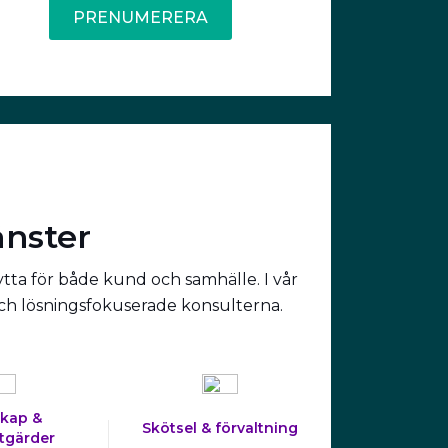
PRENUMERERA
änster
ytta för både kund och samhälle. I vår
och lösningsfokuserade konsulterna.
kap &
Skötsel & förvaltning
tgärder