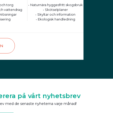
och torg
Naturnära hyggesfritt skogsbruk
ch vattendrag
Skötselplaner
nlösningar
Skyltar och information
isering
Ekologisk handledning
EN
rera på vårt nyhetsbrev
rev med de senaste nyheterna varje månad!