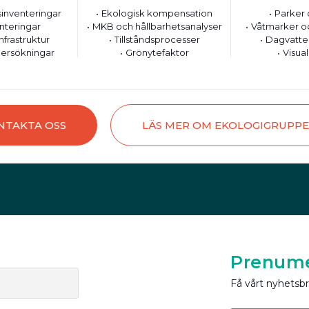
inventeringar
Ekologisk kompensation
Parker 
nteringar
MKB och hållbarhetsanalyser
Våtmarker o
nfrastruktur
Tillståndsprocesser
Dagvatte
ersökningar
Grönytefaktor
Visual
NTAKTA OSS
LÄS MER OM EKOLOGIGRUPP
Prenume
Få vårt nyhetsb