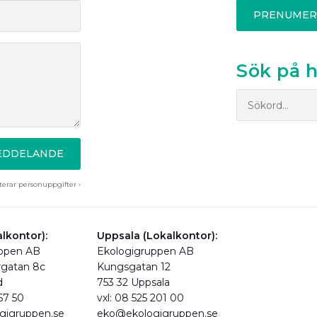
PRENUMER
Sök på 
MEDDELANDE
erar personuppgifter ›
lkontor):
Uppsala (Lokalkontor):
uppen AB
Ekologigruppen AB
rgatan 8c
Kungsgatan 12
d
753 32 Uppsala
 67 50
vxl: 08 525 201 00
gigruppen.se
eko@ekologigruppen.se