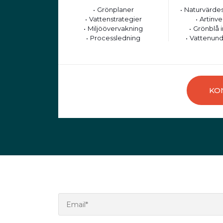
Grönplaner
Naturvärdes
Vattenstrategier
Artinve
Miljöövervakning
Grönblå i
Processledning
Vattenund
KO