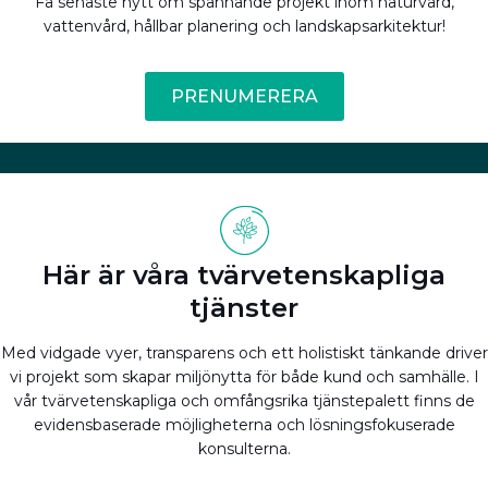
Få senaste nytt om spännande projekt inom naturvård,
vattenvård, hållbar planering och landskapsarkitektur!
PRENUMERERA
Här är våra tvärvetenskapliga
tjänster
Med vidgade vyer, transparens och ett holistiskt tänkande driver
vi projekt som skapar miljönytta för både kund och samhälle. I
vår tvärvetenskapliga och omfångsrika tjänstepalett finns de
evidensbaserade möjligheterna och lösningsfokuserade
konsulterna.