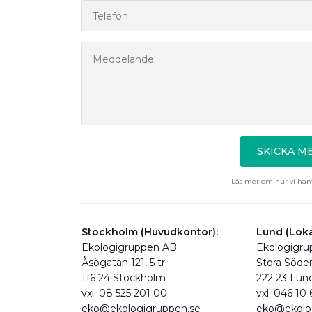
SKICKA 
Läs mer om hur vi hant
Stockholm (Huvudkontor):
Lund (Loka
Ekologigruppen AB
Ekologigr
Åsögatan 121, 5 tr
Stora Söde
116 24 Stockholm
222 23 Lun
vxl: 08 525 201 00
vxl: 046 10
eko@ekologigruppen.se
eko@ekolo