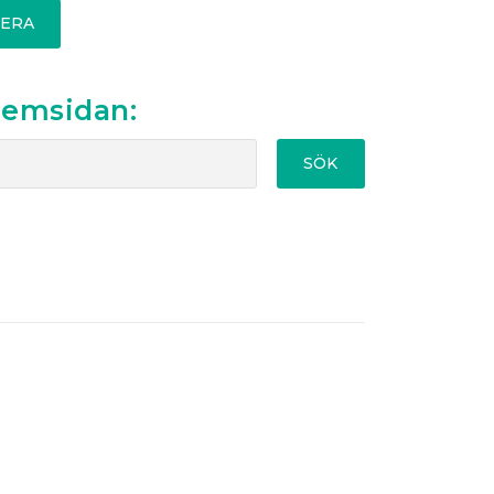
ERA
hemsidan:
SÖK