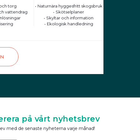
och torg
Naturnära hyggesfritt skogsbruk
ch vattendrag
Skötselplaner
nlösningar
Skyltar och information
isering
Ekologisk handledning
EN
rera på vårt nyhetsbrev
rev med de senaste nyheterna varje månad!