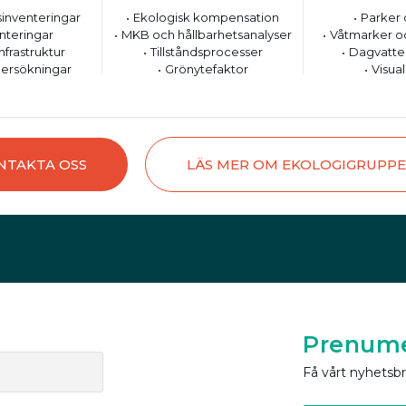
inventeringar
Ekologisk kompensation
Parker 
nteringar
MKB och hållbarhetsanalyser
Våtmarker o
nfrastruktur
Tillståndsprocesser
Dagvatte
ersökningar
Grönytefaktor
Visual
NTAKTA OSS
LÄS MER OM EKOLOGIGRUPP
Prenume
Få vårt nyhetsb