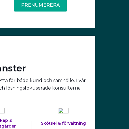
PRENUMERERA
änster
ytta för både kund och samhälle. I vår
och lösningsfokuserade konsulterna.
kap &
Skötsel & förvaltning
tgärder