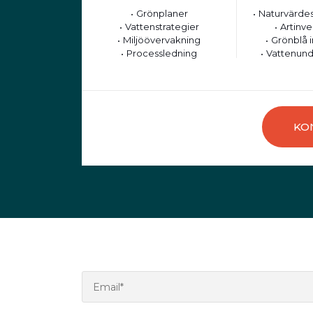
Grönplaner
Naturvärdes
Vattenstrategier
Artinve
Miljöövervakning
Grönblå i
Processledning
Vattenund
KO