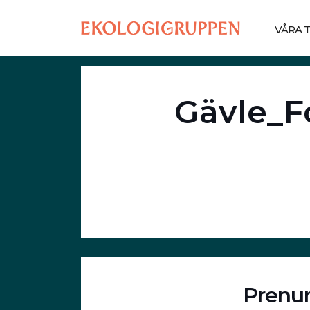
VÅRA 
Gävle_
Prenum