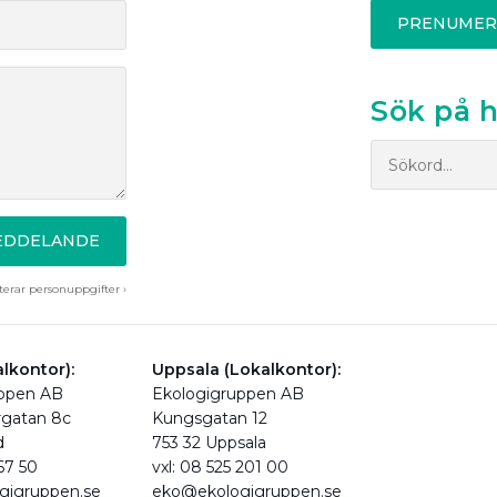
PRENUMER
Sök på 
MEDDELANDE
erar personuppgifter ›
lkontor):
Uppsala (Lokalkontor):
uppen AB
Ekologigruppen AB
rgatan 8c
Kungsgatan 12
d
753 32 Uppsala
 67 50
vxl: 08 525 201 00
gigruppen.se
eko@ekologigruppen.se