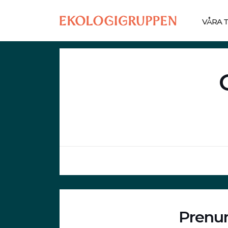
VÅRA 
Prenum