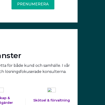
PRENUMERERA
änster
ytta för både kund och samhälle. I vår
och lösningsfokuserade konsulterna.
kap &
Skötsel & förvaltning
tgärder