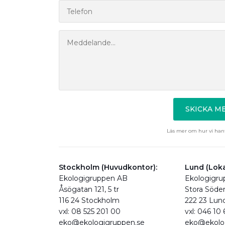
SKICKA 
Läs mer om hur vi hant
Stockholm (Huvudkontor):
Lund (Loka
Ekologigruppen AB
Ekologigr
Åsögatan 121, 5 tr
Stora Söde
116 24 Stockholm
222 23 Lun
vxl: 08 525 201 00
vxl: 046 10
eko@ekologigruppen.se
eko@ekolo