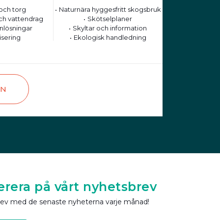
och torg
Naturnära hyggesfritt skogsbruk
ch vattendrag
Skötselplaner
nlösningar
Skyltar och information
isering
Ekologisk handledning
EN
rera på vårt nyhetsbrev
rev med de senaste nyheterna varje månad!