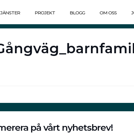
TJÄNSTER
PROJEKT
BLOGG
OM OSS
Gångväg_barnfamil
erera på vårt nyhetsbrev!