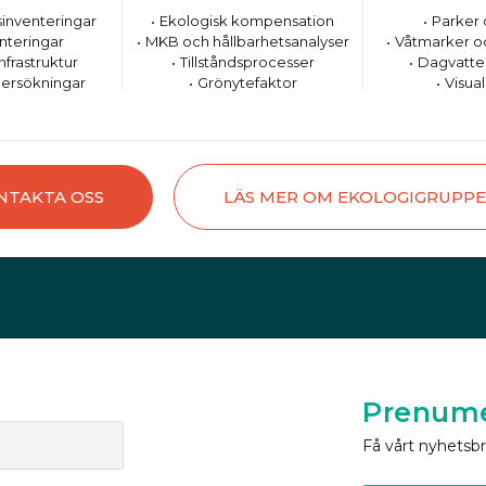
inventeringar
Ekologisk kompensation
Parker 
nteringar
MKB och hållbarhetsanalyser
Våtmarker o
nfrastruktur
Tillståndsprocesser
Dagvatte
ersökningar
Grönytefaktor
Visual
NTAKTA OSS
LÄS MER OM EKOLOGIGRUPP
Prenume
Få vårt nyhetsb