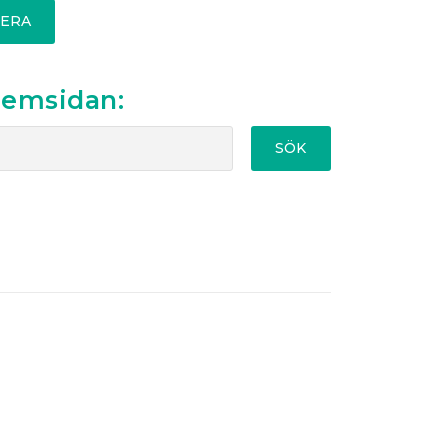
ERA
hemsidan:
SÖK