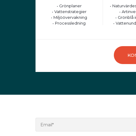
Grönplaner
Naturvärdes
Vattenstrategier
Artinve
Miljöövervakning
Grönblå i
Processledning
Vattenund
KO