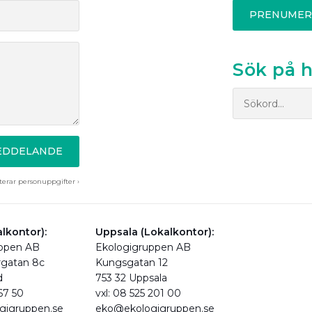
PRENUMER
Sök på 
MEDDELANDE
erar personuppgifter ›
lkontor):
Uppsala (Lokalkontor):
uppen AB
Ekologigruppen AB
rgatan 8c
Kungsgatan 12
d
753 32 Uppsala
 67 50
vxl: 08 525 201 00
gigruppen.se
eko@ekologigruppen.se